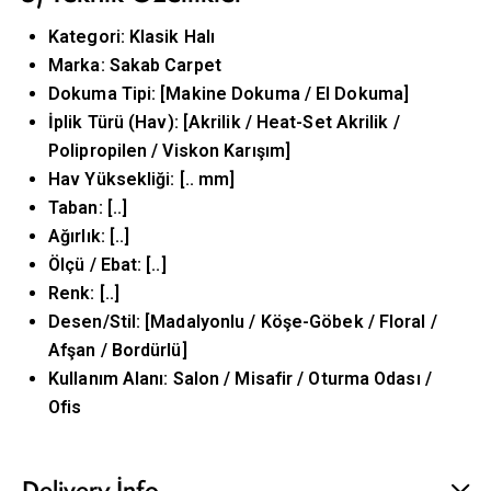
Kategori: Klasik Halı
Marka: Sakab Carpet
Dokuma Tipi: [Makine Dokuma / El Dokuma]
İplik Türü (Hav): [Akrilik / Heat-Set Akrilik /
Polipropilen / Viskon Karışım]
Hav Yüksekliği: [.. mm]
Taban: [..]
Ağırlık: [..]
Ölçü / Ebat: [..]
Renk: [..]
Desen/Stil: [Madalyonlu / Köşe-Göbek / Floral /
Afşan / Bordürlü]
Kullanım Alanı: Salon / Misafir / Oturma Odası /
Ofis
Delivery Info