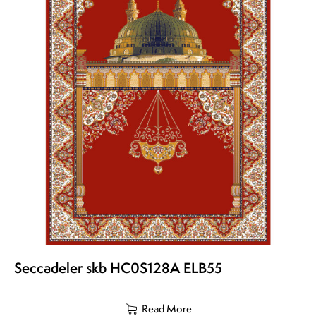
Seccadeler skb HC0S128A ELB55
Read More