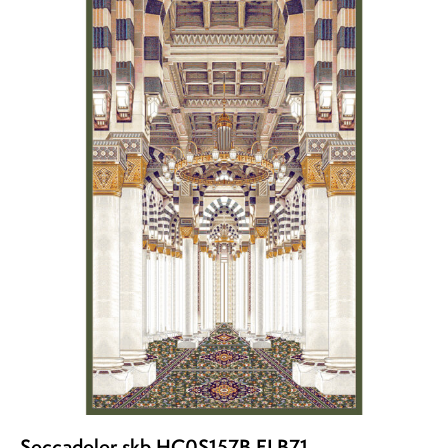
Seccadeler skb HC0S157B ELB71