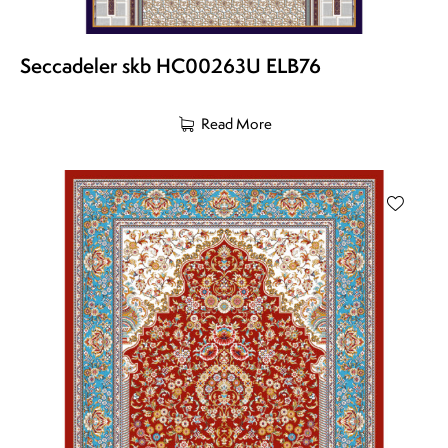
Seccadeler skb HC00263U ELB76
Read More