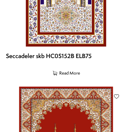
Seccadeler skb HC0S152B ELB75
Read More