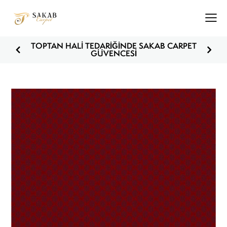
KAB CARPET
STOKTAN HIZLI SEVKİYAT • TÜR
VE İHRACAT